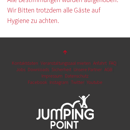
Wir Bitten trotzdem alle Gäste auf
Hygiene zu achten.
Kontaktdaten
|
Veranstaltungssaal mieten
|
Anfahrt
|
FAQ
|
Jobs
|
Downloads
|
Sicherheit
|
Unsere Partner
|
AGB
|
Impressum
|
Datenschutz
Facebook
|
Instagram
|
Twitter
|
Youtube